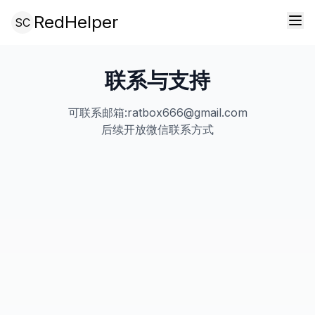
RedHelper
SC
联系与支持
可联系邮箱:
ratbox666@gmail.com
后续开放微信联系方式